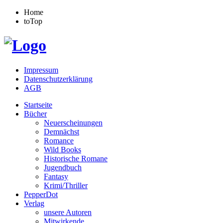
Home
toTop
Impressum
Datenschutzerklärung
AGB
Startseite
Bücher
Neuerscheinungen
Demnächst
Romance
Wild Books
Historische Romane
Jugendbuch
Fantasy
Krimi/Thriller
PepperDot
Verlag
unsere Autoren
Mitwirkende